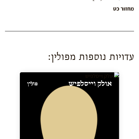
מחזור
כט
עדויות נוספות מ
פולין
:
אולק וייסלפיש
פולין