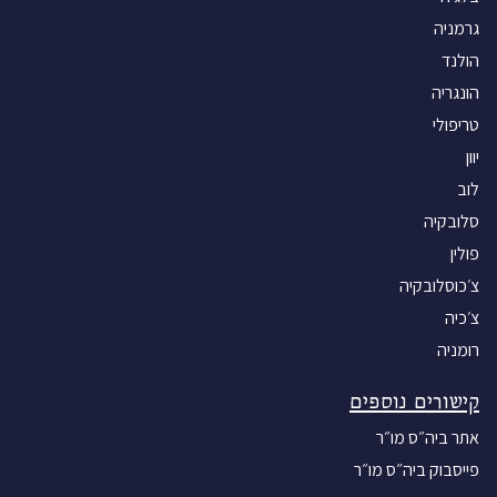
הרובע בעיר לודז' בגודל של 4 קמ רבוע.
גרמניה
ובנו שם את הגטו שאליו העבירו את רוב
הולנד
יהדות העיר. כאשר התמלא הגטו היו בו כ-
הונגריה
250 אלף איש שהתגוררו בצפיפות איומה.
טריפולי
היא ומשפחתה עברו לדודים שלה ששכרו
חדר ברחוב קושצ'ילנה מספר 4 בפולין.
יוון
ההעברה הייתה מלווה באי נעימות רבה.
לוב
מהראשון במאי כל שטח הגטו היה מגודר
סלובקיה
בגדר תיל עליו שלטים בהם כתוב "_שטח
פולין
של יהודים. סכנה למחלות מדבקות – לא
צ׳כוסלובקיה
להתקרב. החוצה את גדר הגטו יחוסל_."
והגדר הייתה שמורה על ידי חיילים גרמנים.
צ׳כיה
בכניסה לגטו אסתר חיפשה מקום מגורים
רומניה
ורוב הדירות היו כבר תפוסות. כאשר נכנסה
לחצר של אחד הבתים פגשה אישה בשם
קישורים נוספים
חנה, ושאלה אותה האם היא יודעת על חדר
אתר ביה״ס מו״ר
פנוי שאפשר לגור בו. חנה, שבעתיד נהייתה
פייסבוק ביה״ס מו״ר
חמותה, אמרה לה שהם גרים בקומה