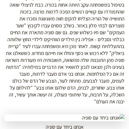
בטיפול במשפחתה עקב היותה אחות בכורה. כבת לניצולי שואה
שהתמודדו עם קשיים רגשיים הפכה לדמות מרצה. בזכות
התושייה של הוריה הצליחו להקים חווה משגשגת ומכרו את
מוצריהם לבתי מלון באזור. בשלב מסוים עברו לקיבוץ "שער
העמקים" שם חיו כשלוש שנים. גם שם סוניה מתארת את החיים
כבלתי נסבלים - אפליה בין הילדים הוותיקים לילדי החוץ שלוותה
בהתעללויות קשות. לאחר מכן היא ומשפחתה עברו לעיר "קריית
ביאליק" ללא רכוש או כסף והחלו את חייהם מחדש. כששאלנו את
סוניה מהן התובנות שלה מהשואה, תשובותיה היו מעוררות השראה
בעינינו ולכן מצאנו לנכון להשאיר את הדברים במילותיה: "הדתות
זה אם כל המלחמות. אנחנו בני אדם מעבר לדתות, מעבר
לעמים, מעבר לצבעים. מתחת לעור, הצבע של הדם של כולם
אותו צבע. שחורים, לבנים, הדם שלהם אותו צבע" "להילחם על
השכלה, על תרבות, על שיתופי פעולה, זה יעשה אותך עשיר, זה
יבנה את העולם"
אנחנו ביחד עם סוניה