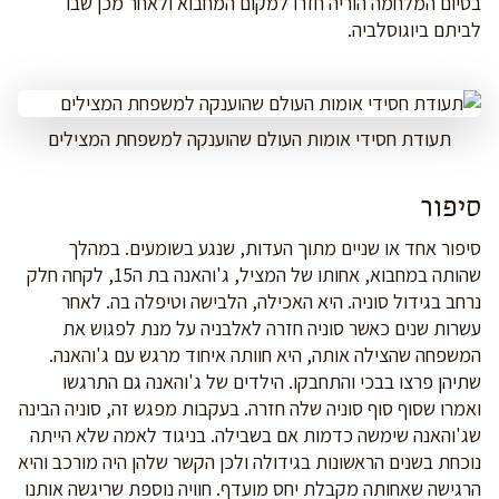
בסיום המלחמה הוריה חזרו למקום המחבוא ולאחר מכן שבו
לביתם ביוגוסלביה.
תעודת חסידי אומות העולם שהוענקה למשפחת המצילים
סיפור
סיפור אחד או שניים מתוך העדות, שנגע בשומעים. במהלך
שהותה במחבוא, אחותו של המציל, ג'והאנה בת ה15, לקחה חלק
נרחב בגידול סוניה. היא האכילה, הלבישה וטיפלה בה. לאחר
עשרות שנים כאשר סוניה חזרה לאלבניה על מנת לפגוש את
המשפחה שהצילה אותה, היא חוותה איחוד מרגש עם ג'והאנה.
שתיהן פרצו בבכי והתחבקו. הילדים של ג'והאנה גם התרגשו
ואמרו שסוף סוף סוניה שלה חזרה. בעקבות מפגש זה, סוניה הבינה
שג'והאנה שימשה כדמות אם בשבילה. בניגוד לאמה שלא הייתה
נוכחת בשנים הראשונות בגידולה ולכן הקשר שלהן היה מורכב והיא
הרגישה שאחותה מקבלת יחס מועדף. חוויה נוספת שריגשה אותנו