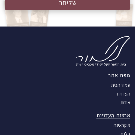
הפילו פצצות אלה גם ירו בנשק אוטומטי
על העוברים והשבים ברחובות ובכבישי
האוכלוסייה. היטלר הודיע בפומבי על "
בליץ קריג" (מלחמת בזק), והצליח בשיטה
זאת. רק חמישה ימים מאוחר יותר נכנסו
הגרמנים ללודז'. וורשה הבירה ניסתה
בינתיים להתגונן על אף ההפצצות היום
יומיות. לאחר שהגרמנים הפציצו את תחנת
החשמל נותקה וורשה מאספקת החשמל
המים והגז והגרמנים כבשו את העיר.
מפת אתר
התושבים נתקלו בקושי רב להשיג צורכי
קיום בין הפגזה להפגזה. מי שרק היה יכול
עמוד הבית
היה ניגש לנהר "ויסלה" להביא מים, אבל
העדויות
לחם ומזון אחר בלתי אפשרי היה להשיג.
אודות
ב-28 לדצמבר 1939 אחרי כניעתה של
וורשה היא החליטה לחזור ללודז'. היא
ארצות העדויות
שכרה עגלה יחד עם בת דודתה ויצאו לכיוון
אוקראינה
לודז'. למחרת פגשה שם את ואת אחותה.
הקמת הגטו לאחר כשנה הגרמנים סגרו את
בלגיה